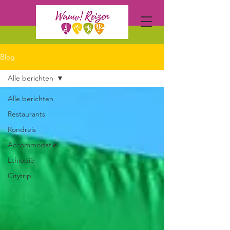
Blog
Alle berichten
Alle berichten
Restaurants
Rondreis
Accommodatie
Ethiopië
Citytrip