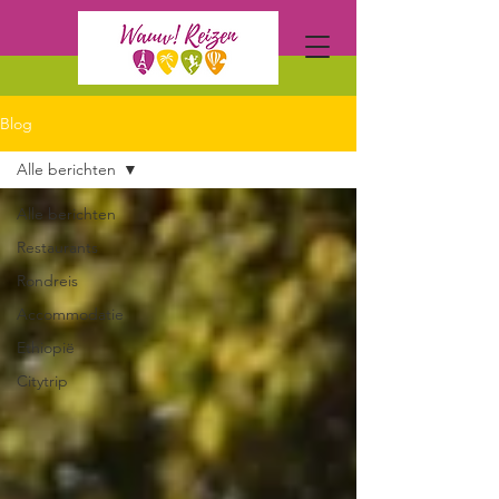
Blog
Alle berichten
Alle berichten
Restaurants
Rondreis
Accommodatie
Ethiopië
Citytrip