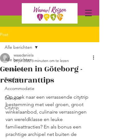
Post
Alle berichten
waasdaniela
Alle berichten
28 jul 2022
3 minuten om te lezen
Genieten in Göteborg -
Restaurants
restauranttips
Rondreis
Accommodatie
Op zoek naar een verrassende citytrip 
Ethiopië
bestemming met veel groen, groot 
Citytrip
winkelaanbod, culinaire verrassingen 
van wereldklasse en leuke 
familieattracties? En als bonus een 
prachtige archipel net buiten de 